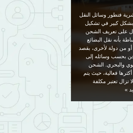
شرية فتطور وسائل النقل
بشكل كبير في تشكيل
ال على تعريف الشحن
طة بأنه نقل البضائع
 أو من دولة لأخرى، بقصد
لشحن بحسب وسائله إلى
وي والبحري. الشحن
ثرها فعالية، حيث يتم
 تزال تعتبر مكلفة
د »